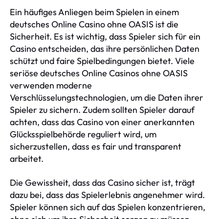
Ein häufiges Anliegen beim Spielen in einem
deutsches Online Casino ohne OASIS ist die
Sicherheit. Es ist wichtig, dass Spieler sich für ein
Casino entscheiden, das ihre persönlichen Daten
schützt und faire Spielbedingungen bietet. Viele
seriöse deutsches Online Casinos ohne OASIS
verwenden moderne
Verschlüsselungstechnologien, um die Daten ihrer
Spieler zu sichern. Zudem sollten Spieler darauf
achten, dass das Casino von einer anerkannten
Glücksspielbehörde reguliert wird, um
sicherzustellen, dass es fair und transparent
arbeitet.
Die Gewissheit, dass das Casino sicher ist, trägt
dazu bei, dass das Spielerlebnis angenehmer wird.
Spieler können sich auf das Spielen konzentrieren,