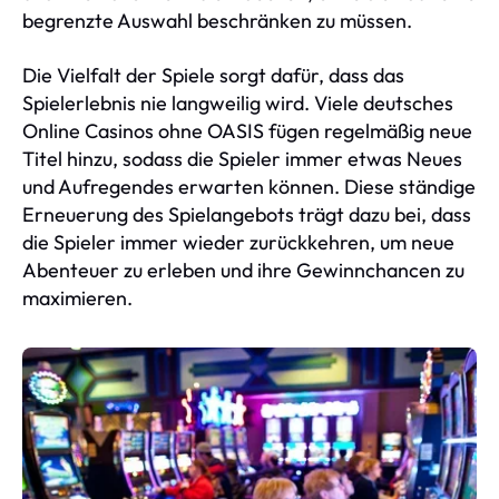
begrenzte Auswahl beschränken zu müssen.
Die Vielfalt der Spiele sorgt dafür, dass das
Spielerlebnis nie langweilig wird. Viele deutsches
Online Casinos ohne OASIS fügen regelmäßig neue
Titel hinzu, sodass die Spieler immer etwas Neues
und Aufregendes erwarten können. Diese ständige
Erneuerung des Spielangebots trägt dazu bei, dass
die Spieler immer wieder zurückkehren, um neue
Abenteuer zu erleben und ihre Gewinnchancen zu
maximieren.