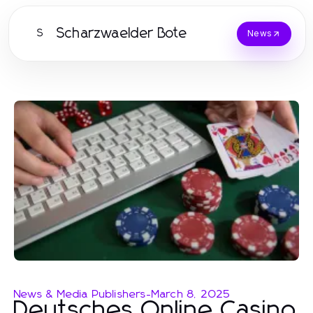
Scharzwaelder Bote
S
News
News & Media Publishers
-
March 8, 2025
Deutsches Online Casino