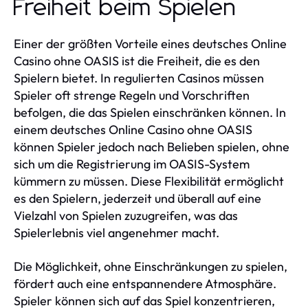
Freiheit beim Spielen
Einer der größten Vorteile eines deutsches Online
Casino ohne OASIS ist die Freiheit, die es den
Spielern bietet. In regulierten Casinos müssen
Spieler oft strenge Regeln und Vorschriften
befolgen, die das Spielen einschränken können. In
einem deutsches Online Casino ohne OASIS
können Spieler jedoch nach Belieben spielen, ohne
sich um die Registrierung im OASIS-System
kümmern zu müssen. Diese Flexibilität ermöglicht
es den Spielern, jederzeit und überall auf eine
Vielzahl von Spielen zuzugreifen, was das
Spielerlebnis viel angenehmer macht.
Die Möglichkeit, ohne Einschränkungen zu spielen,
fördert auch eine entspannendere Atmosphäre.
Spieler können sich auf das Spiel konzentrieren,