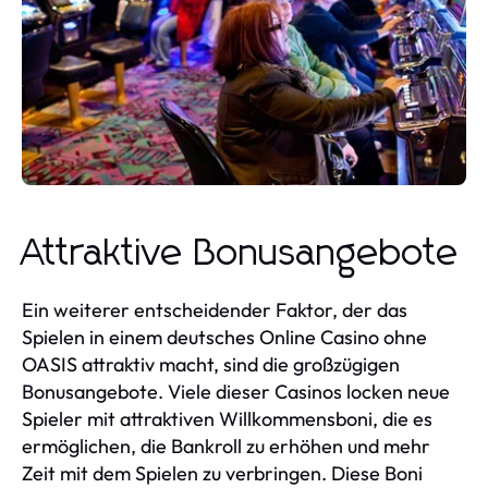
Attraktive Bonusangebote
Ein weiterer entscheidender Faktor, der das
Spielen in einem deutsches Online Casino ohne
OASIS attraktiv macht, sind die großzügigen
Bonusangebote. Viele dieser Casinos locken neue
Spieler mit attraktiven Willkommensboni, die es
ermöglichen, die Bankroll zu erhöhen und mehr
Zeit mit dem Spielen zu verbringen. Diese Boni