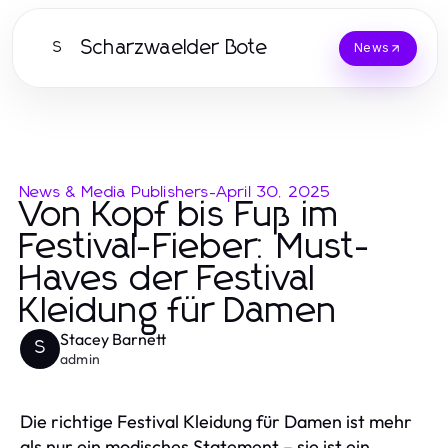
Scharzwaelder Bote
S
News
News & Media Publishers
-
April 30, 2025
Von Kopf bis Fuß im
Festival-Fieber: Must-
Haves der Festival
Kleidung für Damen
Stacey Barnett
S
admin
Die richtige Festival Kleidung für Damen ist mehr
als nur ein modisches Statement – sie ist ein