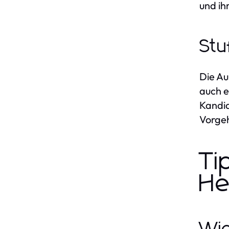
und ih
Stu
Die Au
auch e
Kandid
Vorgeh
Ti
He