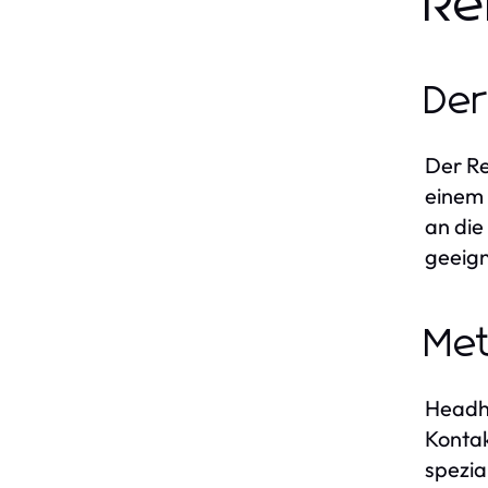
Re
Der
Der Re
einem 
an die
geeign
Met
Headhu
Kontak
spezia