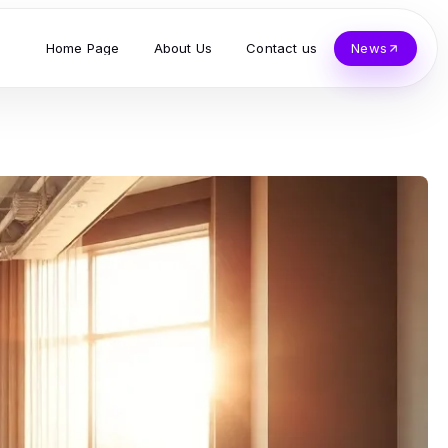
Home Page
About Us
Contact us
News