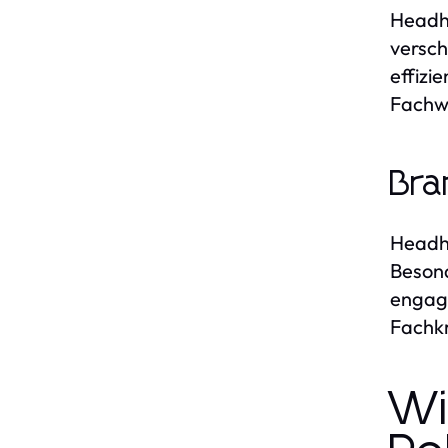
Headhu
versch
effizi
Fachwi
Bra
Headhu
Besond
engagi
Fachkr
Wi