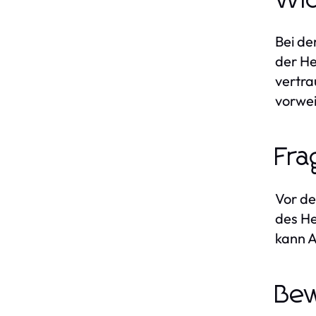
Wic
Bei de
der He
vertra
vorwei
Fra
Vor de
des He
kann A
Bew