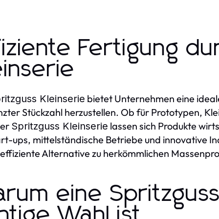
fiziente Fertigung du
einserie
bietet Unternehmen eine ideale
ritzguss Kleinserie
zter Stückzahl herzustellen. Ob für Prototypen, K
ner
lassen sich Produkte wirts
Spritzguss Kleinserie
art-ups, mittelständische Betriebe und innovative I
effiziente Alternative zu herkömmlichen Massenpr
rum eine Spritzguss 
chtige Wahl ist