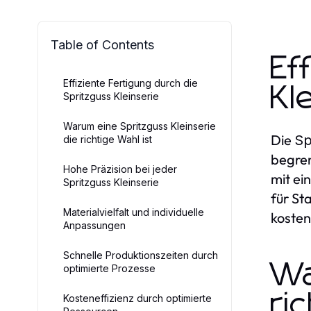
Table of Contents
Ef
Effiziente Fertigung durch die
Kl
Spritzguss Kleinserie
Warum eine Spritzguss Kleinserie
Die
Sp
die richtige Wahl ist
begren
Hohe Präzision bei jeder
mit ei
Spritzguss Kleinserie
für St
Materialvielfalt und individuelle
kosten
Anpassungen
Schnelle Produktionszeiten durch
Wa
optimierte Prozesse
ri
Kosteneffizienz durch optimierte