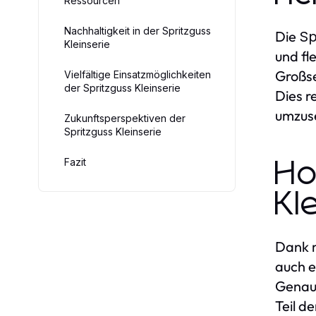
Ressourcen
Nachhaltigkeit in der Spritzguss
Die
Sp
Kleinserie
und fl
Großse
Vielfältige Einsatzmöglichkeiten
der Spritzguss Kleinserie
Dies r
umzus
Zukunftsperspektiven der
Spritzguss Kleinserie
Fazit
Ho
Kl
Dank m
auch e
Genaui
Teil d