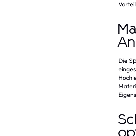
Vortei
Ma
An
Die
Sp
einges
Hochle
Materi
Eigens
Sc
op