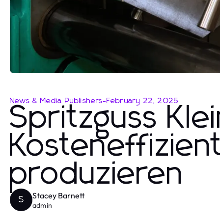
News & Media Publishers
-
February 22, 2025
Spritzguss Klei
Kosteneffizient
produzieren
Stacey Barnett
S
admin