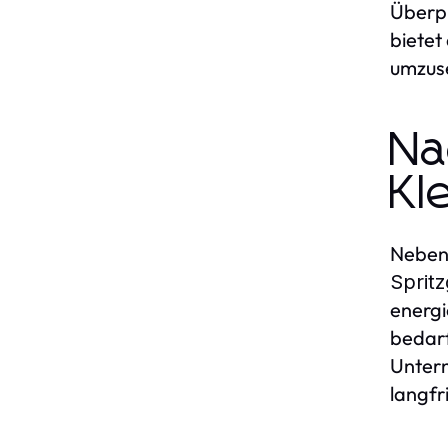
Überp
bietet
umzus
Na
Kl
Neben 
Spritz
energi
bedarf
Untern
langfr