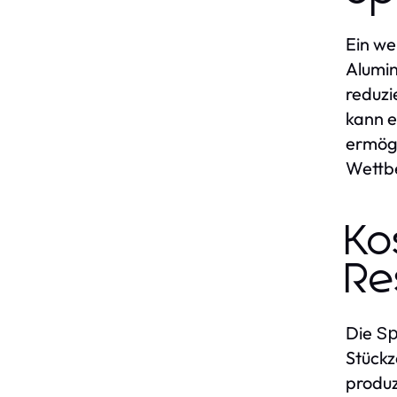
Ein we
Alumin
reduzi
kann 
ermögl
Wettbe
Ko
Re
Die
Sp
Stückz
produz