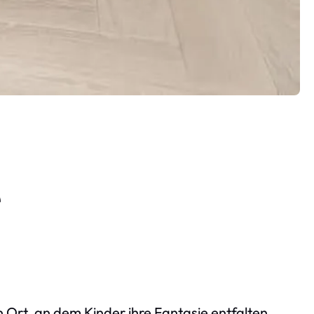
e
e
n Ort, an dem Kinder ihre Fantasie entfalten