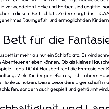
ie verwendeten Lacke und Farben sind ungiftig, sod
icher in diesem Bett schläft. Zudem sorgt das TiCA
genehmes Raumgefühl und ermöglicht den Kindern, 
n Bett für die Fantasi
usbett ist mehr als nur ein Schlafplatz. Es wird sch
n Abenteuer erleben können. Ob als kleines Häusche
spiele – das TiCAA Hausbett regt die Fantasie der 
altung. Viele Kinder genießen es, sich in ihrem Haus
e Höhle zu nutzen. Diese besondere Eigenschaft ma
schlafen, sondern auch gespielt und geträumt wird