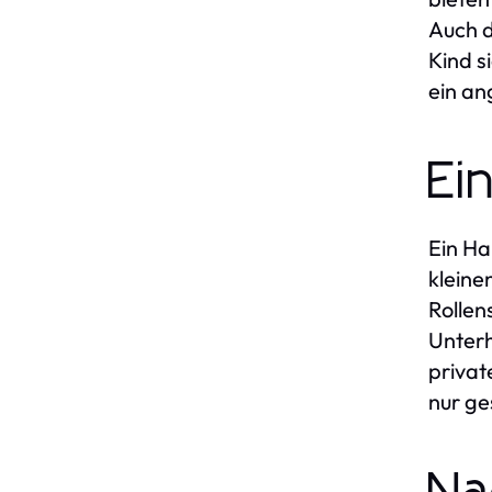
Auch d
Kind s
ein an
Ei
Ein Ha
kleine
Rollen
Unterh
privat
nur ge