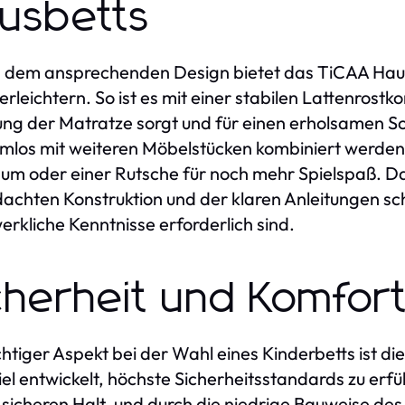
usbetts
dem ansprechenden Design bietet das TiCAA Hausb
 erleichtern. So ist es mit einer stabilen Lattenrostk
ung der Matratze sorgt und für einen erholsamen S
mlos mit weiteren Möbelstücken kombiniert werden,
um oder einer Rutsche für noch mehr Spielspaß. Da
achten Konstruktion und der klaren Anleitungen s
rkliche Kenntnisse erforderlich sind.
cherheit und Komfort
chtiger Aspekt bei der Wahl eines Kinderbetts ist d
el entwickelt, höchste Sicherheitsstandards zu erf
 sicheren Halt, und durch die niedrige Bauweise des 