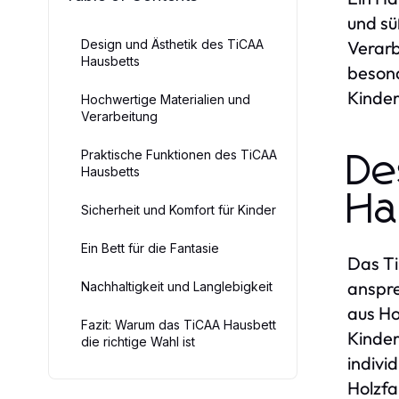
und sü
Design und Ästhetik des TiCAA
Verarb
Hausbetts
beson
Kinder
Hochwertige Materialien und
Verarbeitung
Praktische Funktionen des TiCAA
De
Hausbetts
Ha
Sicherheit und Komfort für Kinder
Ein Bett für die Fantasie
Das Ti
anspre
Nachhaltigkeit und Langlebigkeit
aus Ho
Fazit: Warum das TiCAA Hausbett
Kinder
die richtige Wahl ist
indivi
Holzfa