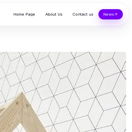
Home Page
About Us
Contact us
News