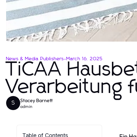
News & Media Publishers
-
March 16, 2025
TiCAA Hausbet
Verarbeitung 
Stacey Barnett
S
admin
Table of Contents
Ein Ha