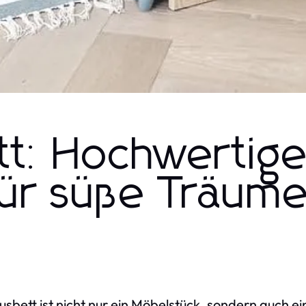
t: Hochwertig
für süße Träum
usbett ist nicht nur ein Möbelstück, sondern auch ei